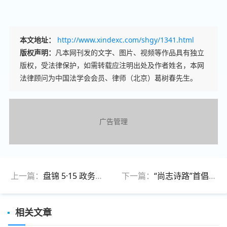
本文地址：
http://www.xindexc.com/shgy/1341.html
版权声明：
凡本网刊发的文字、图片、视频等作品具有独立
版权，受法律保护，如需转载应注明出处及作者姓名，本网
法律顾问为中国法学会会员、律师（北京）葛树春先生。
广告管理
上一篇：
盘锦 5·15 政务公开日 12345热线开展“接热线解难题”主题活动 ！
下一篇：
“尚志诗路”首倡者李建军赴盘锦大洼区考察“尚志诗路”公益活动
相关文章