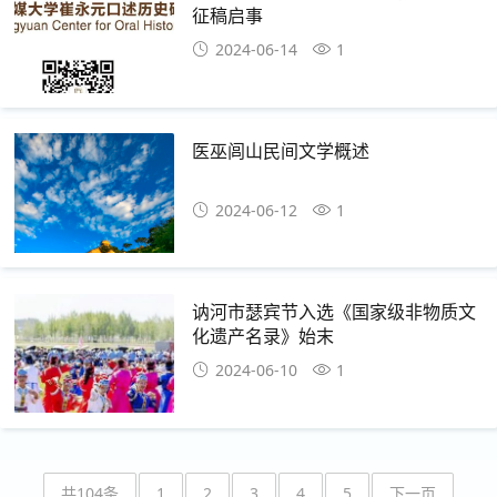
征稿启事
2024-06-14
1
医巫闾山民间文学概述
2024-06-12
1
讷河市瑟宾节入选《国家级非物质文
化遗产名录》始末
2024-06-10
1
共104条
1
2
3
4
5
下一页