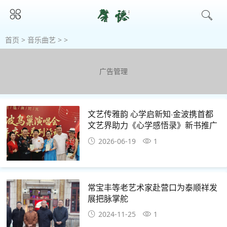
首页
>
音乐曲艺
> >
广告管理
文艺传雅韵 心学启新知·金波携首都
文艺界助力《心学感悟录》新书推广
2026-06-19
1
常宝丰等老艺术家赴营口为泰顺祥发
展把脉掌舵
2024-11-25
1