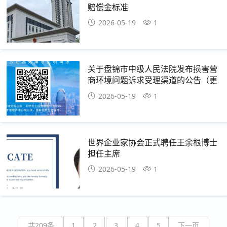
赔偿金标准
2026-05-19
1
关于盘锦市中级人民法院发布损害营
商环境问题诉求受理渠道的公告（更
新二维码投诉渠道）
2026-05-19
1
世界企业家协会正式聘任王余根博士
担任主席
2026-05-19
1
共209条
1
2
3
4
5
下一页