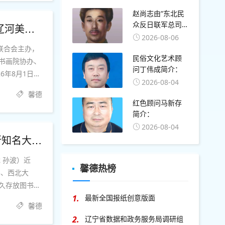
赵尚志由“东北民
众反日联军总司
《福马启运 骏驰天下》潘国刚2026马年画马专题作品展8月1日辽河美术馆开展
令”改称“东北抗日
2026-08-06
联军总司令”的确
联合会主办，
切时间：1936年2
民俗文化艺术顾
书画院协办、
月
问丁伟成简介：
6年8月1日在
2026-08-04
馨德
红色顾问马新存
简介：
2026-08-04
书法家石聚智参与编撰《东方丹青·海外高校典藏集》被泰国多所知名大学永久馆藏
 孙波）近
馨德热榜
学、西北大
久存放图书
1.
最新全国报纸创意版面
，凭借深厚艺
馨德
2.
辽宁省数据和政务服务局调研组