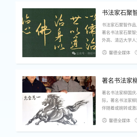
书法家石聚智
书法家石聚智作品
著名书法家石聚智
外高、清迈大学人
泰国高等学府，为
馨德全媒体
历史悠久。2025年是
著名书法家
著名书法家柳国庆
际，著名书法家柳
伴随着或婉转或激
墨，交互辉映、相
馨德全媒体
祈愿，抒发新时代的“