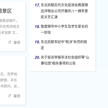
17.
东北抗联后代文化促进会携盘锦
湾景区
远洋物业公司开展庆八一拥军爱
民文艺汇演
叶飘香迎端午，
18.
致盘锦市中小学生及学生家长的
中华优秀传统文
一封信
美术润景 文化
博科科长吴月
19.
东北抗联军纪中“枪决”处罚的规
馨德
定
20.
关于投诉举报非法社会组织等“山
寨社团”相关事项的公告
2日，克罗地
入欧盟，并长
艺术顾问，此
智先生长期致
馨德