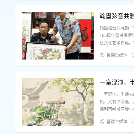
翰墨弦音共
翰墨弦音共雅韵 
105周年暨书画
绘文化艺术新篇。
的贡献，对于书画
馨德全媒体
宾书画院在文化艺术
一室混沌，
一室混沌，半盏人间 文并图 姑苏阿焦这两日的温度在梅雨即将结束、暑热就要开始间拉扯
热、又有点高温，
视剧再听听原版小
美食，随着镜头去
馨德全媒体
鱼，豆腐摊冒着腾腾