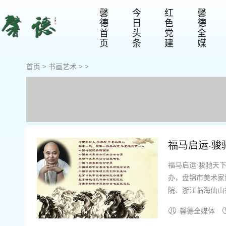
馨
今
红
馨
德
日
色
德
首
头
党
全
页
条
建
媒
首页
>
书画艺术
> >
福马启运·骏
福马启运·骏驰天下
办，盘锦市美术家
院、浙江临海仙山
专题作品展在辽宁
馨德全媒体
联合会会长、盘锦联.