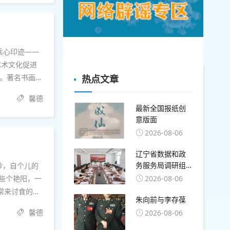
兵心印迹——
艺术文化促进
题。著名书画篆
热点文章
馨德
最新全国报纸创
意版面
2026-08-06
辽宁省数据和政
务服务局调研组
莅临盘锦开展算
2026-08-06
些个艳阳，一
力与数字基础设
常来讨食的流
施专题调研
朱向前与李存葆
黄昏里最后一
馨德
2026-08-06