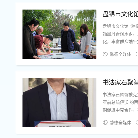
盘锦市文化馆
盘锦市文化馆 “
翰墨丹青润水乡。
化，丰富群众端午文
惠民” 书画惠民
馨德全媒体
莅临现...
书法家石聚
书法家石聚智被克
亚前总统伊沃·约
期促进中克合作。
举标志着书法家石
馨德全媒体
力于中华书法艺术研