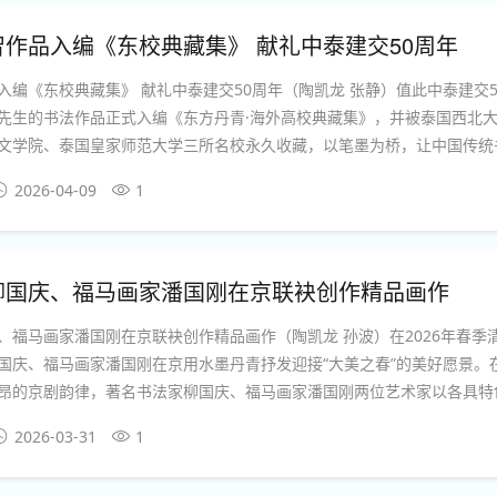
作品入编《东校典藏集》 献礼中泰建交50周年
入编《东校典藏集》 献礼中泰建交50周年（陶凯龙 张静）值此中泰建交
先生的书法作品正式入编《东方丹青·海外高校典藏集》，并被泰国西北大
文学院、泰国皇家师范大学三所名校永久收藏，以笔墨为桥，让中国传统
中泰两国半个世纪的友好情谊增添浓墨重彩的文化注脚。中泰两国一衣带
2026-04-09
1
中...
柳国庆、福马画家潘国刚在京联袂创作精品画作
、福马画家潘国刚在京联袂创作精品画作（陶凯龙 孙波）在2026年春季
国庆、福马画家潘国刚在京用水墨丹青抒发迎接“大美之春”的美好愿景。
昂的京剧韵律，著名书法家柳国庆、福马画家潘国刚两位艺术家以各具特
互应和，共同描绘出天人合一的理想画卷，表达了艺术家对天地人和、美
2026-03-31
1
精气神”...