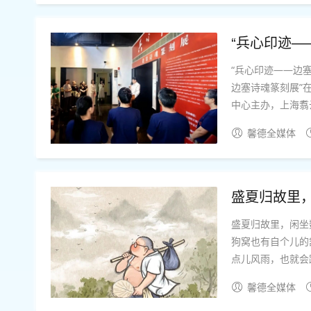
“兵心印迹—
“兵心印迹——边
边塞诗魂篆刻展”
中心主办，上海翥
刻家韩天衡先生为展览题写展标“兵心印迹
馨德全媒体
席张卫东讲话并宣..
盛夏归故里
盛夏归故里，闲坐数光阴 文并图 姑苏阿焦避暑结束，回苏抗热！他乡自有
狗窝也有自个儿的
点儿风雨，也就会
浪猫了，还有点儿
馨德全媒体
缕光懒懒地落在杯沿