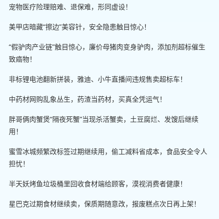
宠物医疗险理赔难、退保难，形同虚设！
美甲店暗藏“擦边”美容针，安全隐患触目惊心！
“假驴肉产业链”触目惊心，廉价母猪肉变身驴肉，添加剂超标催生
致癌物！
非标锂电池翻新拼装，雅迪、小牛直播间违规售卖超标车！
中药材网购乱象丛生，药渣当药材，买真全凭运气！
胖哥俩肉蟹煲“隔夜死蟹”当现杀活蟹卖，土豆腐烂、发馊后继续
用！
蜜雪冰城频繁改标签过期继续用，偷工减料省成本，食品安全令人
担忧！
半天妖烤鱼垃圾桶里回收食材端给顾客，漠视消费者健康！
星巴克过期食材继续卖，保质期随意改，报废糕点次日再上架！