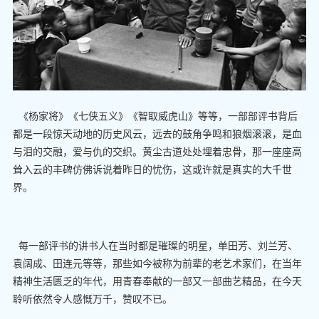
《杨家将》《七侠五义》《智取威虎山》等等，一部部评书背后
都是一段惊天动地的历史风云，远去的鼓角争鸣和狼烟滚滚，是血
与泪的交融，爱与仇的交织。黄尘古道处处埋着忠骨，那一座座高
耸入云的丰碑仿佛诉说着昨日的忧伤，这或许就是真实的大千世
界。
每一部评书的讲书人在当时都是璀璨的明星，单田芳、刘兰芳、
袁阔成、田连元等等，那些如今被称为前辈的老艺术家们，在当年
精神生活匮乏的年代，用青春奉献的一部又一部曲艺精品，在今天
聆听依然令人感慨万千，赞叹不已。