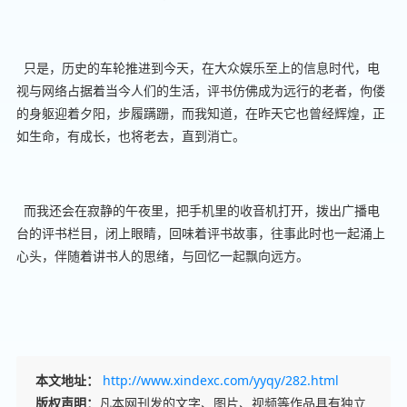
只是，历史的车轮推进到今天，在大众娱乐至上的信息时代，电
视与网络占据着当今人们的生活，评书仿佛成为远行的老者，佝偻
的身躯迎着夕阳，步履蹒跚，而我知道，在昨天它也曾经辉煌，正
如生命，有成长，也将老去，直到消亡。
而我还会在寂静的午夜里，把手机里的收音机打开，拨出广播电
台的评书栏目，闭上眼睛，回味着评书故事，往事此时也一起涌上
心头，伴随着讲书人的思绪，与回忆一起飘向远方。
本文地址：
http://www.xindexc.com/yyqy/282.html
版权声明：
凡本网刊发的文字、图片、视频等作品具有独立