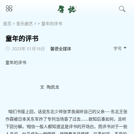
首页
>
音乐曲艺
> > 童年的评书
童年的评书
字号 
2023年 01月16日
馨德全媒体
童年的评书
文 陶凯龙
‘咱们书接上回，话说东北少帅张学良闻听自己的父亲----东北王张
作霖被日本关东军炸了专列当场昏了过去…….欲知后事如何，且听
下回分解。’相信一般人都知道这是评书的开场白，而评书对于一些
人来说，似乎成为一种情怀，伴随着岁月悠悠，往事如风，不变的