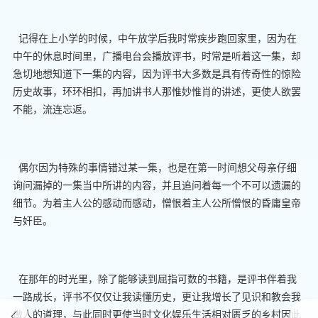
记得在上小学的时候，中午放学后我时常疾步跑回家里，因为在
中午的休息时间里，广播电台会播放评书，时常是听着这一集，却
急切地想知道下一集的内容，因为评书大多数是具有传奇性的惊险
历史故事，环环相扣，再加讲书人那惟妙惟肖的讲述，更使人欲罢
不能，流连忘返。
偶尔因为特殊的事情错过某一集，也是在第一时间想父母亲仔细
询问漏掉的一集当中所讲的内容，并且追问着每一个不可以遗漏的
细节。为着主人公的感动而感动，憎恨着主人公所憎恨的昏庸皇帝
与奸臣。
在那年的时光里，除了能够读到屈指可数的书籍，是评书伴着我
一路成长，评书不仅仅让我读懂历史，更让我增长了见识和教会我
做人的道理，与此同时更使当时文化娱乐生活相对匮乏的乡村因此