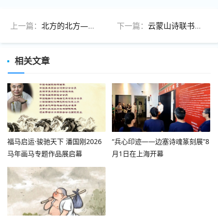
上一篇：
北方的北方——全国中青年山水画名家写生作品邀请展系列之仇传澄作品赏析
下一篇：
云蒙山诗联书画院第二届理事会成员名单（35人）
相关文章
福马启运·骏驰天下 潘国刚2026
“兵心印迹——边塞诗魂篆刻展”8
马年画马专题作品展启幕
月1日在上海开幕