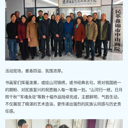
活动现场，墨香四溢、氛围浓厚。
书画家们挥毫泼墨，或绘山河锦绣，或书经典名句，将对祖国统一
的期盼、对民族复兴的祝愿融入每一笔每一划。“山河归一统，日月
照千秋”“军魂永驻”等数十幅作品陆续完成，主题鲜明、气韵生动，
不仅展现了精湛的艺术造诣，更传递出强烈的民族认同感与历史责
任感。