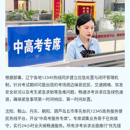
根据部署，辽宁各地12345热线同步建立应急处置与闭环管理机
制，针对考试期间可能出现的考场周边噪音扰民、交通拥堵、突发
安全状况以及考生紧急求助等急难问题，畅通涉考诉求应急绿色通
道，确保紧急事项第一时间响应、第一时间处置。
沈阳、鞍山、丹东、朝阳、葫芦岛五市率先依托12345政务服务便
民热线平台，开设“中高考服务专席”。专席调集业务骨干在岗值
守，实行24小时全天候畅通服务。所有涉考诉求全面推行“优先接