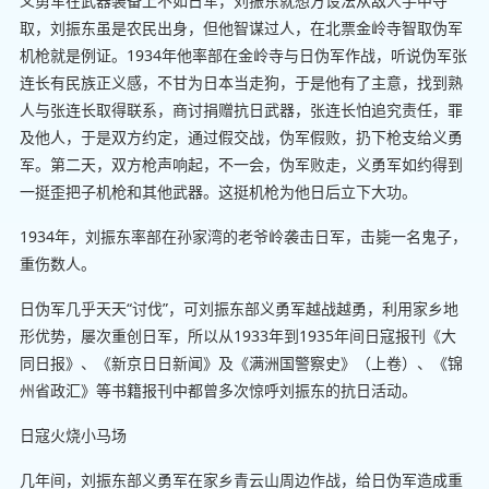
义勇军在武器装备上不如日军，刘振东就想方设法从敌人手中夺
取，刘振东虽是农民出身，但他智谋过人，在北票金岭寺智取伪军
机枪就是例证。1934年他率部在金岭寺与日伪军作战，听说伪军张
连长有民族正义感，不甘为日本当走狗，于是他有了主意，找到熟
人与张连长取得联系，商讨捐赠抗日武器，张连长怕追究责任，罪
及他人，于是双方约定，通过假交战，伪军假败，扔下枪支给义勇
军。第二天，双方枪声响起，不一会，伪军败走，义勇军如约得到
一挺歪把子机枪和其他武器。这挺机枪为他日后立下大功。
1934年，刘振东率部在孙家湾的老爷岭袭击日军，击毙一名鬼子，
重伤数人。
日伪军几乎天天“讨伐”，可刘振东部义勇军越战越勇，利用家乡地
形优势，屡次重创日军，所以从1933年到1935年间日寇报刊《大
同日报》、《新京日日新闻》及《满洲国警察史》（上卷）、《锦
州省政汇》等书籍报刊中都曾多次惊呼刘振东的抗日活动。
日寇火烧小马场
几年间，刘振东部义勇军在家乡青云山周边作战，给日伪军造成重