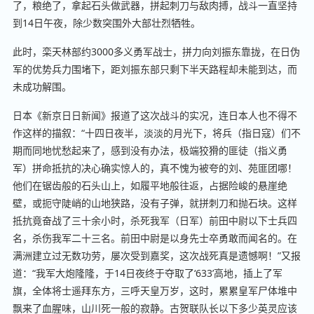
了，粮绝了，拿起石头做武器，拼起刺刀与敌肉搏，战斗一直坚持
到14日午夜，除少数突围外大部壮烈牺牲。
此时，栾天林部约3000多义勇军战士，拼力向刘振东靠拢，在日伪
军的优势兵力围堵下，距刘振东部只剩下半天路程却未能到达，而
未成功解围。
日本《新京日日新闻》报道了这次战斗的实况，连日本人也不得不
作这样的描叙：“十四日夜半，淡淡的月光下，将兵（指日寇）们不
期而同地忧愁起来了，感到没有办法，极端狡猾的匪徒（指义勇
军）拼命抵抗的决心确实惊人的，真不愧为被夸的刘、苑匪团哪！
他们在锯齿般的石头山上，如履平地般往返，占据险峻的悬崖绝
壁，或扼守陡峭的山地狭路，没有子弹，就拼刺刀和抛石块。这样
抵抗竟奋战了三十余小时，杀死我军（日军）前田中尉以下士兵四
名，杀伤我军二十三名。前田中尉是以身先士卒勇敢而闻名的。在
满洲建立过无数功劳，屡次受到嘉奖，这次战死真是遗憾啊！”又报
道：“我军大炮隆隆，于14日夜终于夺取了‘633’高地，插上了军
旗，全体将士遥拜东方，三呼天皇万岁，这时，累累皇军尸体堆中
飘来了血腥味，山川死一般的寂静。古贺联队长以下多少英灵应该