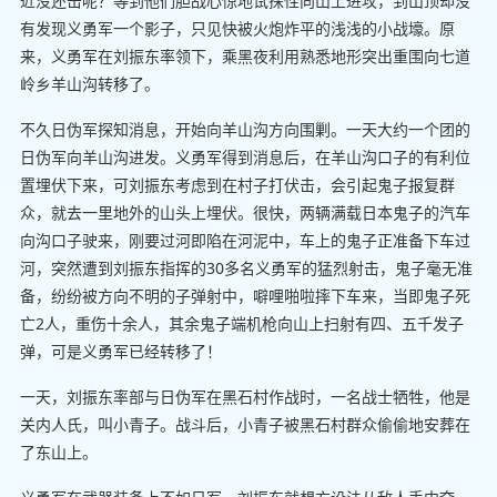
近没还击呢？等到他们胆战心惊地试探性向山上进攻，到山顶却没
有发现义勇军一个影子，只见快被火炮炸平的浅浅的小战壕。原
来，义勇军在刘振东率领下，乘黑夜利用熟悉地形突出重围向七道
岭乡羊山沟转移了。
不久日伪军探知消息，开始向羊山沟方向围剿。一天大约一个团的
日伪军向羊山沟进发。义勇军得到消息后，在羊山沟口子的有利位
置埋伏下来，可刘振东考虑到在村子打伏击，会引起鬼子报复群
众，就去一里地外的山头上埋伏。很快，两辆满载日本鬼子的汽车
向沟口子驶来，刚要过河即陷在河泥中，车上的鬼子正准备下车过
河，突然遭到刘振东指挥的30多名义勇军的猛烈射击，鬼子毫无准
备，纷纷被方向不明的子弹射中，噼哩啪啦摔下车来，当即鬼子死
亡2人，重伤十余人，其余鬼子端机枪向山上扫射有四、五千发子
弹，可是义勇军已经转移了！
一天，刘振东率部与日伪军在黑石村作战时，一名战士牺牲，他是
关内人氏，叫小青子。战斗后，小青子被黑石村群众偷偷地安葬在
了东山上。