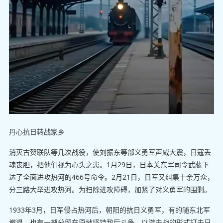
丹心抗日转战家乡
消灭古贺联队等几次战役，使刘振东等部义勇军声威大震，日寇丢
魂丧胆，把他们视为心头之患。1月29日，日本关东军司令武藤下
达了全面进攻热河的466号命令。2月21日，日军又纠集十余万众，
分三路大举进攻热河。为扫除进攻障碍，加紧了对义勇军的围剿。
1933年3月，日军侵占热河后，朝阳的抗日义勇军，有的随东北军
撤退，也有一部分留在原地坚持敌后斗争，以游击战的形式打击日