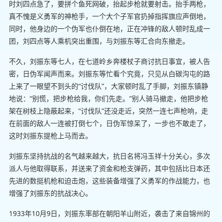
时刘四点急了，要拼个鱼死网破，抬起步枪就要射击。抬手两枪，
真不愧是义勇军的神枪手，一个大个子军官扔掉指挥旗应声倒地，
同时，他身边的一个伪军也仆倒在地，正在冲锋的敌人顿时乱成一
团，刘四点等人乘机突出重围，与刘振东等汇合向东撤走。
不久，刘振东等七人，在七道岭乡奔楼杖子商讨抗日事宜，被人告
密，日伪军闻声而来。刘振东等忙看个究竟，只见从白碳沟屯的路
上来了一眼望不到头的“讨伐队”，大家顿时乱了手脚，刘振东镇静
地说：“别慌，把步枪给我，你们先走。”别人骑马撤走，他把步枪
架在树枝上隐蔽起来，“讨伐队”还没走近，突然一连七声枪响，走
在前面的敌人一连被打倒七个，日伪军惊呆了，一步也不敢走了，
这时刘振东提枪上马而去。
刘振东坚持抗战的名气越来越大，抗日名将冯玉祥十分关心，多次
派人与他取得联系，并送来了资金和枪支弹药，其中包括比日本还
先进的数挺机枪和迫击炮，这些装备增强了义勇军的作战能力，也
增强了刘振东的抗战决心。
1933年10月9日，刘振东率部在朝阳羊山附近，袭击了来自锦州的