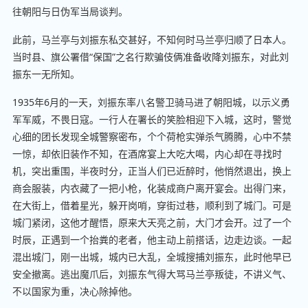
往朝阳与日伪军当局谈判。
此前，马兰亭与刘振东私交甚好，不知何时马兰亭归顺了日本人。
当时县、旗公署借“保国”之名行欺骗伎俩准备收降刘振东，对此刘
振东一无所知。
1935年6月的一天，刘振东率八名警卫骑马进了朝阳城，以示义勇
军军威，不畏日寇。一行人在署长的笑脸相迎下入城，这时，警觉
心细的团长发现全城警察密布，个个荷枪实弹杀气腾腾，心中不禁
一惊，却依旧装作不知，在酒席宴上大吃大喝，内心却在寻找时
机，突出重围，半夜时分，正当人们已近醉时，他悄然退出，换上
商会服装，内衣藏了一把小枪，化装成商户离开宴会。出得门来，
在大街上，借着星光，躲开岗哨，穿街过巷，顺利到了城门。可是
城门紧闭，这他才醒悟，原来大天亮之前，大门才会开。过了一个
时辰，正遇到一个抬粪的老者，他主动上前搭话，边走边谈。一起
混出城门，刚一出城，城内已大乱，全城搜捕刘振东，此时他早已
安全撤离。逃出魔爪后，刘振东气得大骂马兰亭叛徒，不讲义气、
不以国家为重，决心除掉他。