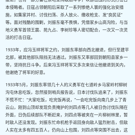
本侵略者。日寇占领朝阳后采取了一系列惨绝人寰的强化治安措
施，如集家并村、讨伐扫荡、杀人放火、缴收枪支、发“良民证”
等。面对残酷的围剿，刘振东毫不畏惧，凭借家乡山高沟险，与当
地义勇军首领王震、苑九占、李树珍等人密切配合，一次又一次灵
活的打击日寇。
1933年，应冯玉祥将军之约，刘振东率部向西北撤退，但行至建平
北部，被其他部队阻挡无法通过。刘振东又率部回到朝阳县家乡一
带，坚持抗日斗争。后来冯玉祥将军又多次来信让他撤退到关内，
他谢绝了将军的好意。
1933年5月，刘振东率领几十人的义勇军在七道岭乡马家岭村柳树
沟屯休息吃饭，忽然接到哨兵报告说，日本讨伐队追来了，刘振东
不慌不忙：“大家吃饭，吃完饭再说，”一会吃完饭向南几步上了青
云山，刚到山顶却发现负责掩护的刘四点等几人被日伪讨伐队隔在
外面，日伪后续部队不断赶来，刘四点等被夹在一片柳树林里，暂
时敌人还没发现。刘振东忙命机枪手返回身向敌人猛烈射击，但敌
人实在太多有四五百人，仍向山上包围，刘四点等突围不出去，这