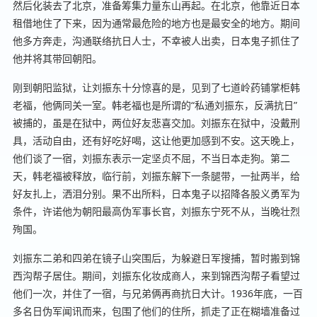
然后化装去了北京，准备筹集力量东山再起。在北京，他靠近日本
租借地住了下来，因为通常最危险的地方也是最安全的地方。期间
他多方奔走，沟通联络抗日人士，不幸被人出卖，日本鬼子抓住了
他并将其带回朝阳。
刚到朝阳监狱，让刘振东十分惊喜的是，见到了七道岭药铺掌柜韩
老福，他俩同关一室。韩老福也是所谓的“私通刘振东，反满抗日”
被捕的，虽是在狱中，两位好友悲喜交加。刘振东在狱中，没戴刑
具，活动自由，还有好吃好喝，这让他更加感到不安。这天晚上，
他们谈了一宿，刘振东表示一定坚贞不屈，不当日本走狗。第二
天，韩老福被释放，临行前，刘振东解下一条腿带，一扯两半，给
好友扎上，洒泪分别。果不出所料，日本鬼子以招降各股义勇军为
条件，许诺他为朝阳最高伪军事长官，刘振东宁死不从，当晚壮烈
殉国。
刘振东二弟和四弟在镜子山突围后，为躲避日军搜捕，暂时搬到锦
西沟帮子居住。期间，刘振东化妆成商人，来到锦西沟帮子看望过
他们一次，并住了一宿，与兄弟俩再商抗日大计。1936年底，一百
多名日伪军闻讯而来，包围了他们的住所，抓走了正在糊墙准备过