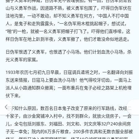
摄于义勇军的神威，日伪军无不丢魂丧胆。有一回，日伪军到青云
山与义勇军作战，因道路不熟，被义勇军包围了，吓得日伪军伏在
洼地沟里，一动不敢动，却不知义勇军在何方，“中国人不打中国
人，是鬼子和走狗露露头，”一名伪军用木棍挑起帽子，想试试，
“啪”的一枪，就被一名义勇军把帽子打飞了。吓得他们直哆嗦，这
样日伪军在地上趴到半夜，义勇军撤了，他们才敢没命似地逃走。
日伪军恨透了义勇军，也恨透了小马场。他们计划血洗小马场，杀
光义勇军的家属。
1933年农历七月初九日早晨，日寇调兵遣将之时，一名翻译向刘振
东送来情报，日寇马上要血洗小马场！他气得咬牙切齿，一面马上
派人从小路通知群众撤离；一面布重兵在鬼子必经之路架上机枪埋
伏下来。
可不知什么原因，数百名日本鬼子改变了原来的行军路线，改经二
十家子，由沙金窝铺冲入村中，找不到群众，就放火烧房子，一会
儿，全屯包括刘振东、刘福田、刘文和、刘文庆等32户240余间房
子无一幸免；院内的6万多斤粮食，200多件农具和无数衣服全部被