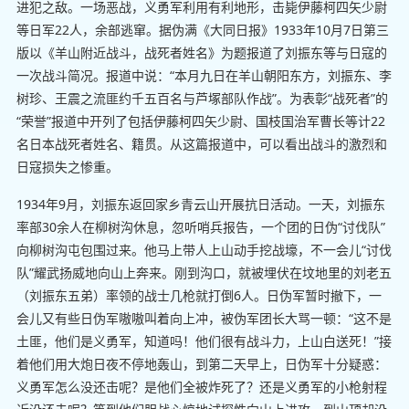
进犯之敌。一场恶战，义勇军利用有利地形，击毙伊藤柯四矢少尉
等日军22人，余部逃窜。据伪满《大同日报》1933年10月7日第三
版以《羊山附近战斗，战死者姓名》为题报道了刘振东等与日寇的
一次战斗简况。报道中说：“本月九日在羊山朝阳东方，刘振东、李
树珍、王震之流匪约千五百名与芦塚部队作战”。为表彰“战死者”的
“荣誉”报道中开列了包括伊藤柯四矢少尉、国枝国治军曹长等计22
名日本战死者姓名、籍贯。从这篇报道中，可以看出战斗的激烈和
日寇损失之惨重。
1934年9月，刘振东返回家乡青云山开展抗日活动。一天，刘振东
率部30余人在柳树沟休息，忽听哨兵报告，一个团的日伪“讨伐队”
向柳树沟屯包围过来。他马上带人上山动手挖战壕，不一会儿“讨伐
队”耀武扬威地向山上奔来。刚到沟口，就被埋伏在坟地里的刘老五
（刘振东五弟）率领的战士几枪就打倒6人。日伪军暂时撤下，一
会儿又有些日伪军嗷嗷叫着向上冲，被伪军团长大骂一顿：“这不是
土匪，他们是义勇军，知道吗！他们很有战斗力，上山白送死！”接
着他们用大炮日夜不停地轰山，到第二天早上，日伪军十分疑惑：
义勇军怎么没还击呢？是他们全被炸死了？还是义勇军的小枪射程