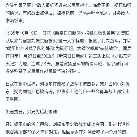
含笑九泉了啊！”敌人报纸还透露义勇军战士，临危不惧，视死如归
的情况，有的战士被俘后，被枪毙前，仍高声喝骂敌人，并命敌人
拿酒饭来。
1935年10月19日，日寇《新京日日新闻》报纸头版头条用“古贺联
队以来的宿怨刘振东匪被灭”这一大字标题，报道了此次战斗，并以
“朝阳松井讨伐了队的殊勋”为副标题，大肆吹嘘其“赫赫战果”。而后
在同年11月27日至30日的《新京日日新闻》第三版上以《刘振东歼
灭记》为题，连载了4天，虽是宣扬皇军的所谓军威，但字里行间
多处称赞了义勇军作战勇敢坚决的精神。
日寇在报中谎称，刘振东在谢杖子战斗中被击毙，苑九占和小刘振
东（疑为刘纲）也被击毙，但事实上他们和一些义勇军战士都突出
了重围。
矢志抗日，弟兄先后赴国难
经过镜子山的浴血搏杀，刘振东率少数战士成功突围，到达七道岭
他召集所部20多人商讨对策。返回家乡在刘满台养了两个月的伤，