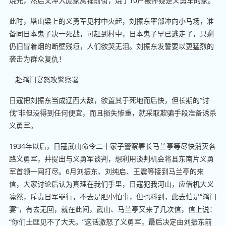
烧光，然后又冲入庞家窝铺前街，烧了10户被怀疑是义勇军的家。
此时，塔山梁上的义勇军见村中火起，刘振东率部冲向小马场，准
备同日本鬼子决一死战，可赶到村中，日本鬼子早已逃走了，只剩
仍旧冒着烟的断壁残垣，人们欲哭无泪。刘振东发誓要以更猛烈的
袭击为群众复仇！
赴鸿门宴怒攻警察署
日寇把刘振东当成辽西大敌，欲置其于死地而后快，但长期的“讨
伐”非但没得到任何便宜，而且损失惨重，就采取欺骗手段准备诱杀
义勇军。
1934年以后，日寇武山命令二十家子警察署长马兰亭等尽快消灭各
路义勇军，并提出与义勇军谈判，想利用谈判机会将县东南片义勇
军首领一网打尽。6月刘振东、刘纯启、王震等接到马兰亭的来
信，大家讨论后认为真理在我们手里，日寇犯我河山，应借机大义
凛然，斥责日军罪行，不去是胆小怕事，但也料到，此去怕是“鸿门
宴”，有去无回，就在此间，武山、马兰亭又来了几次信，信上说：
“你们土匪见不了大天。”这话激怒了义勇军，最后决定由刘振东前