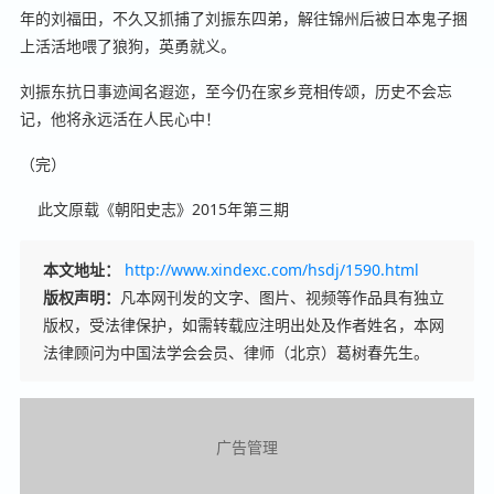
年的刘福田，不久又抓捕了刘振东四弟，解往锦州后被日本鬼子捆
上活活地喂了狼狗，英勇就义。
刘振东抗日事迹闻名遐迩，至今仍在家乡竞相传颂，历史不会忘
记，他将永远活在人民心中！
（完）
此文原载《朝阳史志》2015年第三期
本文地址：
http://www.xindexc.com/hsdj/1590.html
版权声明：
凡本网刊发的文字、图片、视频等作品具有独立
版权，受法律保护，如需转载应注明出处及作者姓名，本网
法律顾问为中国法学会会员、律师（北京）葛树春先生。
广告管理