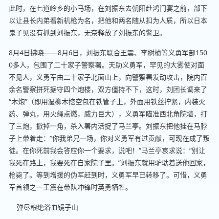
此时，在七道岭乡的小马场，在刘振东去朝阳赴鸿门宴之前，部下
以让县长内弟看新机枪为名，把他和两名随从扣为人质，所以日本
鬼子见没有抓到刘振东，无奈释放了刘振东的警卫。
8月4日拂晓——8月6日，刘振东联合王震、李树桢等义勇军部150
0多人，包围了二十家子警察署。天助义勇军，罕见的大雾使对面
不见人，义勇军由二十家子北面山上，向警察署发动攻击，院内百
余名警察拼死据守四个炮楼，双方僵持不下，这时，刘团长调来了
“木炮”（即用湿柳木挖空包在铁管子上，外面用铁丝拧紧，内装火
药、弹丸，用火绳点燃，威力巨大），义勇军瞄准西北角院墙，打
了三炮，掀掉一角，杀入署内活捉了马兰亭。刘振东把他挂在马脖
子上带着走：“你我弟兄一场，你对义勇军有过贡献，可现在成了叛
徒。在你死前我会答应你一个要求，说吧！”马兰亭哀求说：“别让
我死在路上，我要死在自家院子里。”刘振东就用驴驮着送他回家，
枪毙了。等到增援的伪军赶到时，义勇军早已转移了。可惜，义勇
军首领之一王震在带队冲锋时英勇牺牲。
弹尽粮绝浴血镜子山