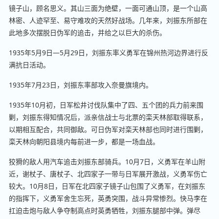
镜子山，顾名思义。其山三面为绝壁，一面可通山顶，是一个山高
林密、人迹罕至、易守难攻的天然好战场。几年来，刘振东所部在
此地多次摆脱日伪军的追击，并给之以巨大的杀伤。
1935年5月9日—5月29日，刘振东率义勇军在锦州热河边界进行反
满抗日活动。
1935年7月23日，刘振东率部攻入奈曼旗境内。
1935年10月初，日军松井讨伐队集中了四、五个团的兵力前来围
剿，刘振东得知情况后，派亲信战士与北票的栾天林部取得联系，
以期相互配合，共同御敌。可日伪军对栾天林部也同时进行围剿，
栾天林向朝阳县境内每前进一步，都是一场血战。
狡猾的敌人用汽车追击刘振东部骑兵。10月7日，义勇军在羊山附
近，谢杖子、唐杖子、北四家子一带与日军展开激战，义勇军伤亡
较大。10月8日，日军在北四家子镜子山包围了义勇军，在刘振东
的指挥下，义勇军舍生忘死，英勇突围，战斗异常惨烈。快马李在
扛迫击炮与敌人争夺制高点时英勇牺牲，刘振东腿部中弹。弹尽