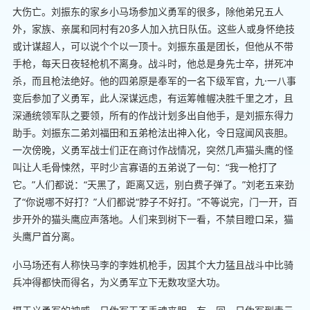
大伤亡。刘振东的家乡小马场参加义勇军的很多，除他弟兄五人
外，家族、亲属和同村有20多人加入抗日队伍。这些人或身怀绝技
或计谋超人，可以说个个以一顶十。刘振东虽是团长，但他从不带
手枪，每天日夜轻枪机不离身。战斗时，他总是身先士卒，拼死冲
杀，而且枪法绝好。他的四弟原是奉军的一名下级军官，九·一八事
变后参加了义勇军，此人深谋远虑，有运筹帷幄决胜千里之才，且
深通统领军队之要领，所有的作战计划多出自他手，是刘振东得力
助手。刘振东二弟刘福田和五弟枪法出神入化，令日寇闻风丧胆。
一次傍晚，义勇军战士们正在商讨作战情况，突然几声猫头鹰的怪
叫让人毛骨悚然，平时少言寡语的五弟说了一句：“我一枪打了
它。”人们都说：“天黑了，距离又远，别白费子弹了。”刘老五来劲
了“你说哪不好打？”人们都说“脖子不好打。”不等说完，门一开，百
步开外的猫头鹰应声落地。人们来到树下一看，不禁目瞪口呆，猫
头鹰尸首分离。
小马场还有人称快马李的李姓机枪手，因其个大力猛且战斗中比骑
兵冲得都快而得名，为义勇军立下无数攻坚大功。