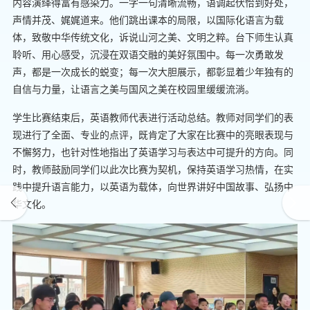
内容演绎得富有感染力。一字一句清晰流畅，语调起伏恰到好处，
声情并茂、娓娓道来。他们跳出课本的局限，以国际化语言为载
体，致敬中华传统文化，诉说山河之美、文明之粹。台下师生认真
聆听、用心感受，沉浸在双语交融的美好氛围中。每一次勇敢发
声，都是一次成长的蜕变；每一次大胆展示，都彰显着少年独有的
自信与力量，让语言之美与国风之美在校园里缓缓流淌。
学生比赛结束后，英语教师代表进行活动总结。教师对同学们的表
现进行了全面、专业的点评，既肯定了大家在比赛中的亮眼表现与
不懈努力，也针对性地指出了英语学习与表达中可提升的方向。同
时，教师鼓励同学们以此次比赛为契机，保持英语学习热情，在实
践中提升语言能力，以英语为载体，向世界讲好中国故事、弘扬中
华文化。