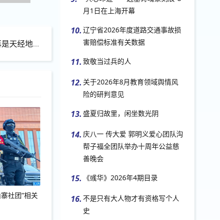
月1日在上海开幕
10.
辽宁省2026年度道路交通事故损
害赔偿标准有关数据
天经地义！
11.
致敬当过兵的人
12.
关于2026年8月教育领域舆情风
险的研判意见
13.
盛夏归故里，闲坐数光阴
14.
庆八一 传大爱 郭明义爱心团队沟
帮子福全团队举办十周年公益慈
善晚会
15.
《彧华》2026年4期目录
寨社团”相关
16.
不是只有大人物才有资格写个人
史