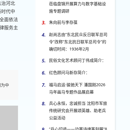
法治河北
莅临盘锦开展算力与数字基础设
施专题调研
新时代中
全面依法
3.
朱向前与李存葆
律服务主
4.
赵尚志由“东北民众反日联军总司
令”改称“东北抗日联军总司令”的
确切时间：1936年2月
5.
民俗文化艺术顾问丁伟成简介：
6.
红色顾问马新存简介：
7.
福马启运·骏驰天下 潘国刚2026
问为中
马年画马专题作品展启幕
8.
兵心永恒，忠诚担当 沈阳市军旅
传统研究会开展颂英雄、助老兵
公益活动
9.
“兵心印迹——边塞诗魂篆刻展”8