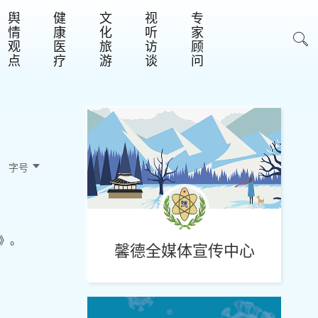
舆
健
文
视
专
情
康
化
听
家
观
医
旅
访
顾
点
疗
游
谈
问
字号 
》。
馨德全媒体宣传中心