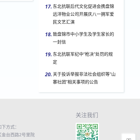
17.
东北抗联后代文化促进会携盘锦
远洋物业公司开展庆八一拥军爱
民文艺汇演
18.
致盘锦市中小学生及学生家长的
一封信
19.
东北抗联军纪中“枪决”处罚的规
定
20.
关于投诉举报非法社会组织等“山
寨社团”相关事项的公告
关注我们
如下方式：
区金台西路2号里院