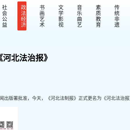
社
政
书
文
音
素
传
会
法
画
学
乐
质
统
公
经
艺
影
曲
教
非
益
济
术
视
艺
育
遗
《河北法治报》
闻出版署批准，今天，《河北法制报》正式更名为《河北法治报