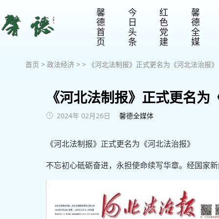
馨
今
红
馨
德
日
色
德
首
头
党
全
页
条
建
媒
首页
>
政法经济
> > 《河北法制报》正式更名为《河北法治报》
《河北法制报》正式更名为
2024年 02月26日
馨德全媒体
《河北法制报》正式更名为《河北法治报》
不忘初心砥砺奋进，永担使命续写华章。经国家新