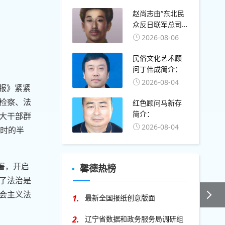
赵尚志由“东北民
众反日联军总司
令”改称“东北抗日
2026-08-06
联军总司令”的确
切时间：1936年2
民俗文化艺术顾
月
问丁伟成简介：
2026-08-04
制报》紧紧
检察、法
红色顾问马新存
简介：
大干部群
2026-08-04
刊时的半
署，开启
馨德热榜
了法治是
会主义法
1.
最新全国报纸创意版面
2.
辽宁省数据和政务服务局调研组