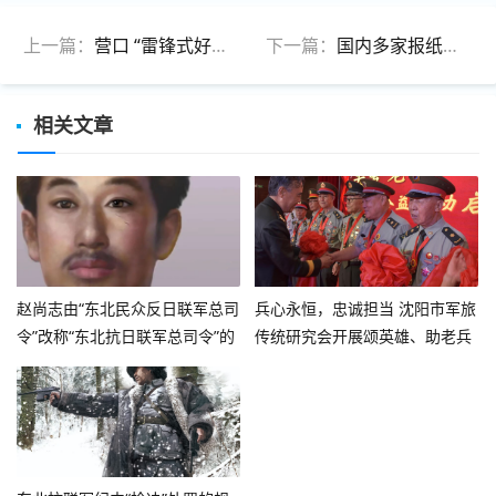
上一篇：
营口 “雷锋式好少年” 周垣锦：你的美丽就像一束光
下一篇：
国内多家报纸头版“大阅兵”
相关文章
赵尚志由“东北民众反日联军总司
兵心永恒，忠诚担当 沈阳市军旅
令”改称“东北抗日联军总司令”的
传统研究会开展颂英雄、助老兵
确切时间：1936年2月
公益活动